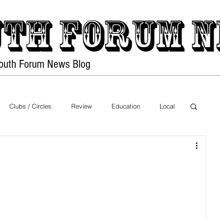
th forum
N
Youth Forum
News Blog
Home
PDF Files
Clubs / Circles
Review
Education
Local
Exhibition
Sports
Food
Health
on
Nature
Movies
Music