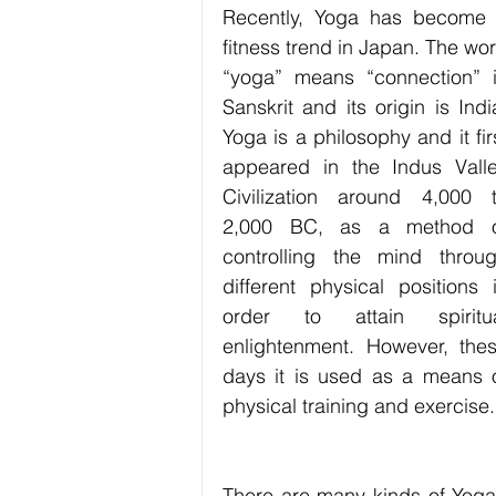
Exercise / Fitness
Art
Hob
Recently, Yoga has become 
fitness trend in Japan. The wor
“yoga” means “connection” i
Technology
Business
Sanskrit and its origin is India
Yoga is a philosophy and it firs
appeared in the Indus Valle
Civilization around 4,000 t
2,000 BC, as a method o
controlling the mind throug
different physical positions i
order to attain spiritua
enlightenment. However, thes
days it is used as a means o
physical training and exercise.
There are many kinds of Yoga