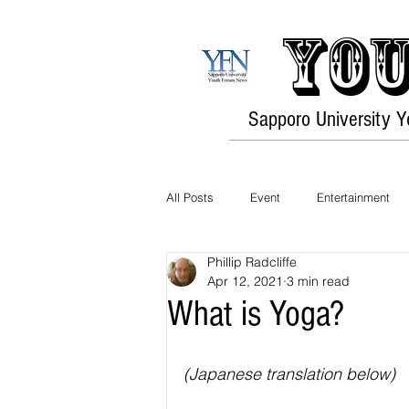
You
Sapporo University 
All Posts
Event
Entertainment
Phillip Radcliffe
Opinion
Travel
Culture
Apr 12, 2021
3 min read
What is Yoga?
History
Environment
Fashi
(Japanese translation below)