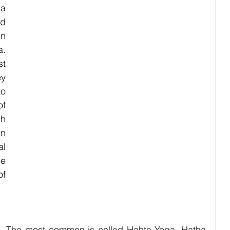
bies
Pets
Festival
Night Life
Society
a 
d 
n 
. 
t 
y 
o 
f 
h 
n 
l 
e 
f 
. The most common is called Hahta Yoga. Hatha 