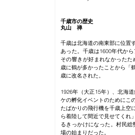
千歳市の歴史
丸山　禅
千歳は北海道の南東部に位置
あった。千歳は1600年代か
その響きが好まれなかったため
歳に鶴が多かったことから「
歳に改名された。
1926年（大正15年）、北
ケの孵化イベントのためにこ
たばかりの飛行機を千歳上空
ら着陸して間近で見せてくれ
るきっかけになった。村民総勢
場の始まりだった。