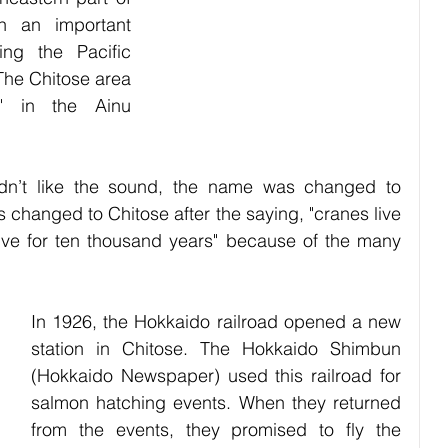
bies
Pets
Festival
Night Life
Society
 an important 
ing the Pacific 
he Chitose area 
" in the Ainu 
n’t like the sound, the name was changed to 
changed to Chitose after the saying, "cranes live 
live for ten thousand years" because of the many 
In 1926, the Hokkaido railroad opened a new 
station in Chitose. The Hokkaido Shimbun 
(Hokkaido Newspaper) used this railroad for 
salmon hatching events. When they returned 
from the events, they promised to fly the 