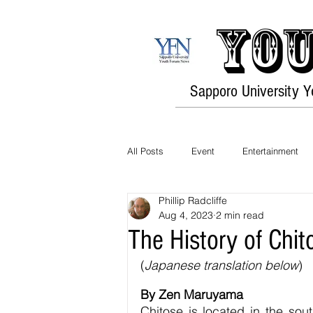
You
Sapporo University 
All Posts
Event
Entertainment
Phillip Radcliffe
Opinion
Travel
Culture
Aug 4, 2023
2 min read
The History of Chit
(
Japanese translation below
History
Environment
Fashi
)
By Zen Maruyama
Chitose is located in the sout