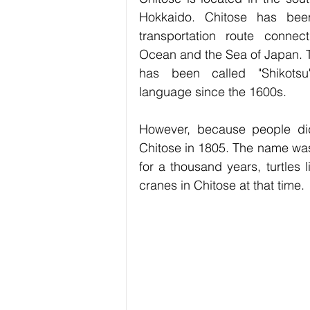
Exercise / Fitness
Art
Hob
Hokkaido. Chitose has been
transportation route connect
Ocean and the Sea of Japan. T
Technology
Business
has been called "Shikotsu
language since the 1600s. 
However, because people did
Chitose in 1805. The name was 
for a thousand years, turtles 
cranes in Chitose at that time.