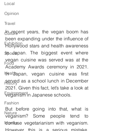
Local
Opinion
Travel
In recent years, the vegan boom has 
Culture
been expanding under the influence of 
Exhibition
Hollywood stars and health awareness 
in Japan. The biggest event where 
Sports
vegan cuisine was served was at the 
Food
Academy Awards ceremony in 2021.  
Health
In Japan, vegan cuisine was first 
served as a school lunch in December 
History
2021. Given this fact, let’s take a look at 
Environment
veganism in Japanese schools. 
Fashion
But before going into that, what is 
Nature
veganism? Some people tend to 
confuse vegetarianism with veganism. 
Movies
However, this is a serious mistake. 