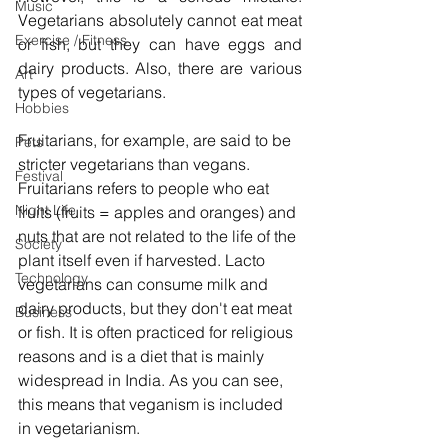
Music
Vegetarians absolutely cannot eat meat 
Exercise / Fitness
or fish, but they can have eggs and 
dairy products. Also, there are various 
Art
types of vegetarians. 
Hobbies
Fruitarians, for example, are said to be 
Pets
stricter vegetarians than vegans. 
Festival
Fruitarians refers to people who eat 
Night Life
fruits (fruits = apples and oranges) and 
nuts that are not related to the life of the 
Society
plant itself even if harvested. Lacto 
Technology
vegetarians can consume milk and 
dairy products, but they don't eat meat 
Business
or fish. It is often practiced for religious 
reasons and is a diet that is mainly 
widespread in India. As you can see, 
this means that veganism is included 
in vegetarianism. 