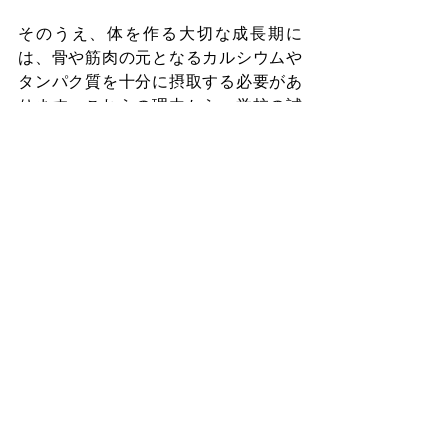
そのうえ、体を作る大切な成長期に
は、骨や筋肉の元となるカルシウムや
タンパク質を十分に摂取する必要があ
ります。これらの理由から、学校の試
みは多くの専門家から批判されまし
た。
結論として、ほとんどの日本人は学校
という公の場でビーガン主義を取り入
れるべきではないと主張している。そ
して一部の人々は、ビーガン主義が何
か宗教的なつながりがあると強く思い
込む傾向があります。なので彼らは自
分たちが宗教を子供たちに押し付けて
いると考える。いずれにせよ、学校組
織でビーガン主義の食事を配給するこ
とはまだ不可能であり、ほとんどすべ
ての日本人は菜食主義者に対して懐疑