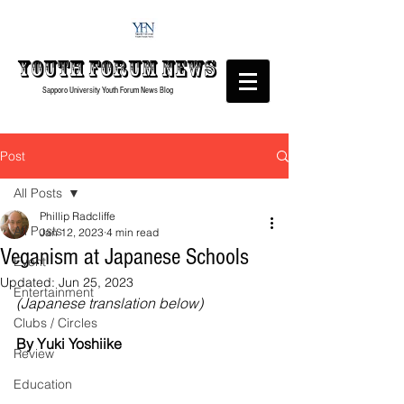
Youth forum
News
Sapporo University Youth Forum
News Blog
Post
All Posts
Phillip Radcliffe
All Posts
Jan 12, 2023
4 min read
Veganism at Japanese Schools
Event
Updated:
Jun 25, 2023
Entertainment
(Japanese translation below)
Clubs / Circles
By Yuki Yoshiike
Review
Education